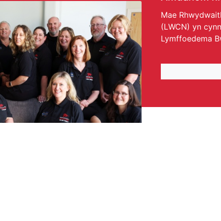
Mae Rhwydwaith
(LWCN) yn cynn
Lymffoedema 