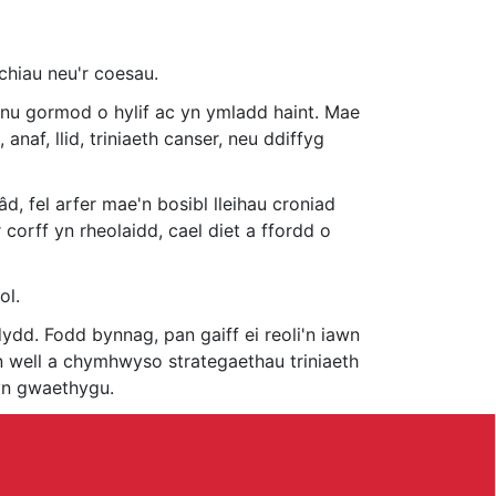
hiau neu'r coesau.
nnu gormod o hylif ac yn ymladd haint. Mae
anaf, llid, triniaeth canser, neu ddiffyg
, fel arfer mae'n bosibl lleihau croniad
orff yn rheolaidd, cael diet a ffordd o
ol.
ydd. Fodd bynnag, pan gaiff ei reoli'n iawn
'n well a chymhwyso strategaethau triniaeth
 yn gwaethygu.