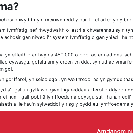
ema?
chosi chwyddo ym meinweoedd y corff, fel arfer yn y breic
m lymffatig, sef rhwydwaith o lestri a chwarennau sy'n ty
a achosir gan niwed i'r system lymffatig o ganlyniad i haint, 
yn effeithio ar fwy na 450,000 o bobl ac er nad oes iachâd
illad cywasgu, gofalu am y croen yn dda, symud ac ymarfer c
nigol.
n gorfforol, yn seicolegol, yn weithredol ac yn gymdeithas
d a'r gallu i gyflawni gweithgareddau arferol o ddydd i dd
lwr ei hun - gall pobl â lymffoedema ddysgu sut i hunanreoli
iaeth a lleihau'n sylweddol y risg y bydd eu lymffoedema
Amdanom ni