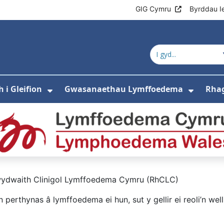
GIG Cymru
Byrddau I
Croeso i Rhwydw
i Gleifion
Gwasanaethau Lymffoedema
Rhag
ewislen ar gyfer Amdanom ni
Dangos isddewislen ar gyfer Gwyb
Dango
wydwaith Clinigol Lymffoedema Cymru (RhCLC)
rthynas â lymffoedema ei hun, sut y gellir ei reoli’n wel