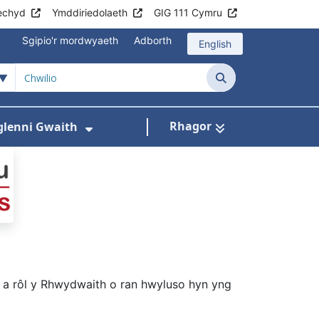
echyd
Ymddiriedolaeth
GIG 111 Cymru
Sgipio'r mordwyaeth
Adborth
English
aith Lymffoedema Cy
Chwilio
Rhagor
lenni Gwaith
odaeth i Gleifion
s isddewislen ar gyfer Gwasanaethau Lymff
Dangos isddewislen ar gyfer R
l a rôl y Rhwydwaith o ran hwyluso hyn yng