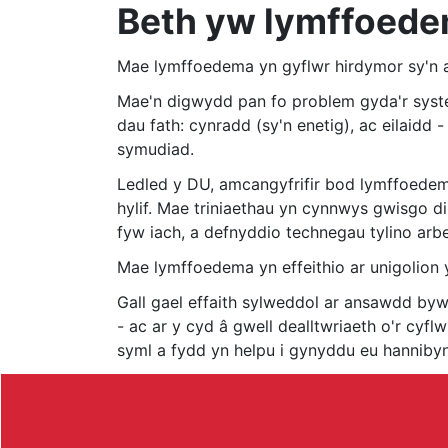
Beth yw lymffoed
Mae lymffoedema yn gyflwr hirdymor sy'n a
Mae'n digwydd pan fo problem gyda'r syste
dau fath: cynradd (sy'n enetig), ac eilaidd - 
symudiad.
Ledled y DU, amcangyfrifir bod lymffoedema 
hylif. Mae triniaethau yn cynnwys gwisgo d
fyw iach, a defnyddio technegau tylino arbe
Mae lymffoedema yn effeithio ar unigolion y
Gall gael effaith sylweddol ar ansawdd bywy
- ac ar y cyd â gwell dealltwriaeth o'r cyf
syml a fydd yn helpu i gynyddu eu hannibyn