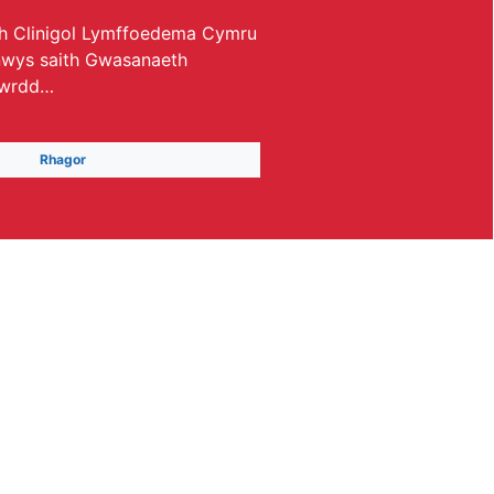
 Clinigol Lymffoedema Cymru
wys saith Gwasanaeth
Bwrdd…
Rhagor