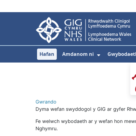
Neidio i'r prif gynnwy
Hafan
Amdanom ni
Gwybodaeth 
Dangos isdd
Gwrando
Dyma wefan swyddogol y GIG ar gyfer Rh
Fe welwch wybodaeth ar y wefan hon mewn pe
Nghymru.