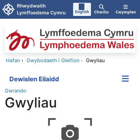
Neidio i'r prif gynnwy
Rhwydwaith
English
Chwilio
Cwymplen
Lymffoedema Cymru
Hafan
›
Gwybodaeth i Gleifion
›
Gwyliau
Dewislen Eilaidd
Gwrando
Gwyliau