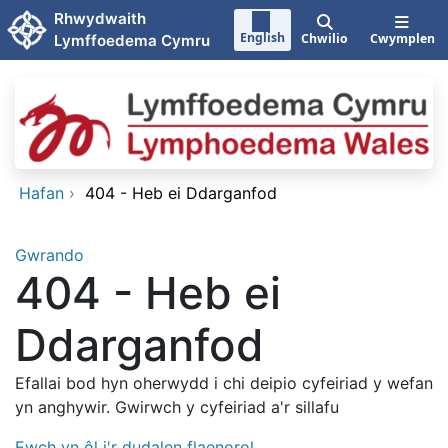
Neidio i'r prif gynnwy
Rhwydwaith
English
Chwilio
Cwymplen
Lymffoedema Cymru
Hafan
›
404 - Heb ei Ddarganfod
Gwrando
404 - Heb ei
Ddarganfod
Efallai bod hyn oherwydd i chi deipio cyfeiriad y wefan
yn anghywir. Gwirwch y cyfeiriad a'r sillafu
Ewch yn ôl i'r dudalen flaenorol